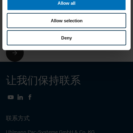
Allow all
经过验证的装盒技术，模块化的机器概念，简
B
易便捷的过程操作 — PTC 200 可提高注射用
产
Allow selection
制品包装过程的可持续性、防伪能力、过程安
的
全性，以及灵活性。
Deny
让我们保持联系
YouTube
LinkedIn
Facebook
联系方式
Uhlmann Pac-Systeme GmbH & Co. KG