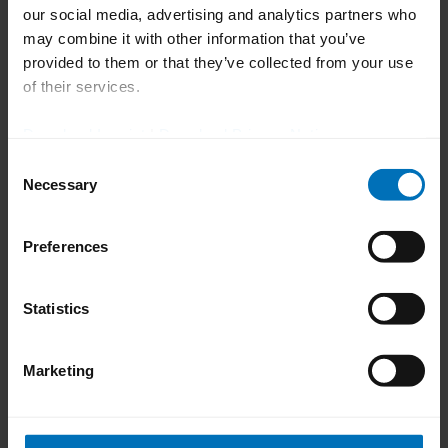
our social media, advertising and analytics partners who
may combine it with other information that you’ve
provided to them or that they’ve collected from your use
关联主题和产品
of their services.
Download Imprint
|
Download Privacy Notice
Consent
Necessary
Selection
Preferences
Statistics
PTC 200
B
Marketing
装盒机