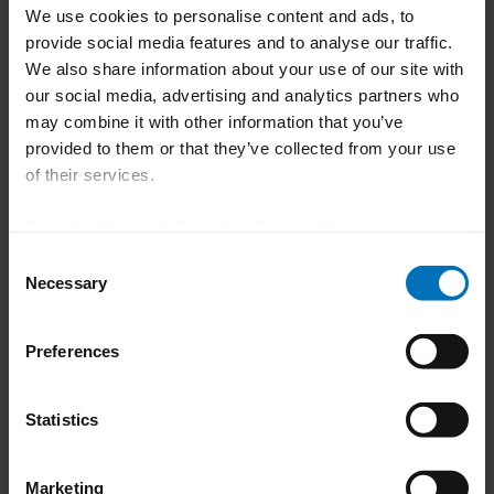
We use cookies to personalise content and ads, to
¿Uhlmann también me ayuda con la
provide social media features and to analyse our traffic.
validación reglamentaria de mi nueva
We also share information about your use of our site with
our social media, advertising and analytics partners who
solución de envasado?
may combine it with other information that you’ve
provided to them or that they’ve collected from your use
of their services.
¿Qué ocurre si se necesita una
optimización después de la
Download Imprint
|
Download Privacy Notice
implantación?
Consent
Necessary
Selection
Preferences
Statistics
Marketing