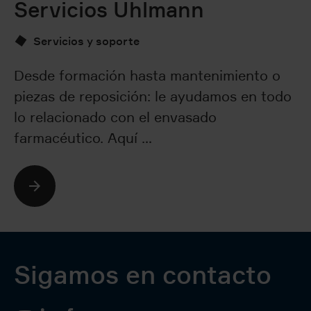
Servicios Uhlmann
E
s
Servicios y soporte
Desde formación hasta mantenimiento o
piezas de reposición: le ayudamos en todo
De
lo relacionado con el envasado
in
farmacéutico. Aquí …
a 
so
Sigamos en contacto