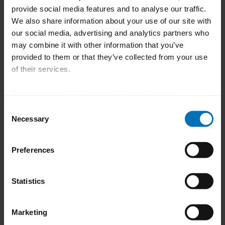
provide social media features and to analyse our traffic.
We also share information about your use of our site with
our social media, advertising and analytics partners who
may combine it with other information that you’ve
provided to them or that they’ve collected from your use
of their services.
Limpieza sencilla, cambios de formato
rápidos
Download Imprint
|
Download Privacy Notice
Todos los sistemas de alimentación de Uhlmann han
Consent
sido diseñados siguiendo las buenas prácticas de
Necessary
Selection
fabricación y ofrecen la posibilidad de una limpieza
rápida y sencilla. Además, es posible realizar cambios
de formato de forma igualmente rápida y eficiente.
Preferences
Además de una altura de llenado ergonómica, que en
caso necesario puede superarse con ayuda de un
Statistics
elevador de comprimidos, los sistemas de
alimentación de sólidos de Uhlmann garantizan un
aspirado efectivo de polvo y virutas.
Marketing