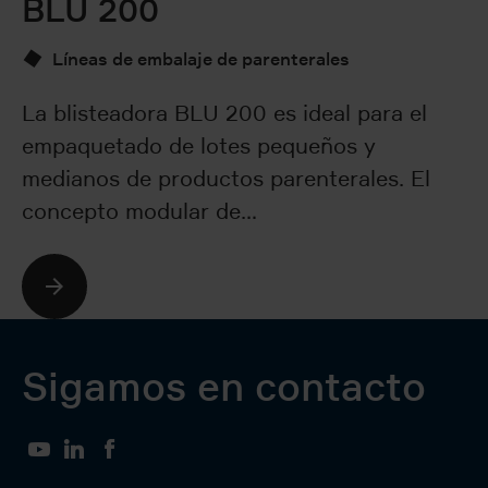
BLU 200
B
Líneas de embalaje de parenterales
La blisteadora BLU 200 es ideal para el
L
empaquetado de lotes pequeños y
fa
medianos de productos parenterales. El
bo
concepto modular de…
E
Sigamos en contacto
YouTube
LinkedIn
Facebook