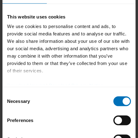
die Work-Life-Balance unserer
Belegschaft. Dabei haben wir immer
This website uses cookies
auch die Situation des Einzelnen im
We use cookies to personalise content and ads, to
Blick. Welche Vorteile wir konkret
provide social media features and to analyse our traffic.
We also share information about your use of our site with
anbieten, erfahren Sie hier.
our social media, advertising and analytics partners who
may combine it with other information that you’ve
provided to them or that they’ve collected from your use
Zu den Benefits
of their services.
Download Imprint
|
Download Privacy Notice
Consent
Necessary
Selection
Einblicke in die
Uhlmann Welt
Preferences