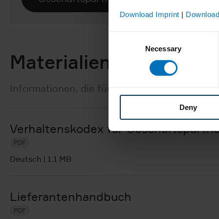
Download Imprint
|
Download
Consent
Necessary
Selection
Materialien zum Downl
Informationen, die für Sie relevant sein kön
Deny
Verhaltenskodex für Geschäftspartne
PDF
Deutsch
|
1.1 MB
Lieferantenhandbuch
PDF