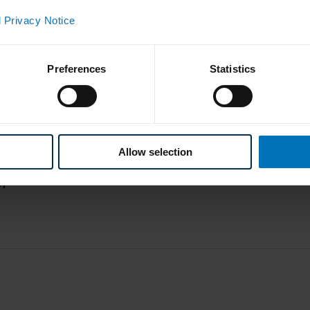
 Privacy Notice
Preferences
Statistics
oad
nten, finden Sie in den folgenden Dokumenten.
Allow selection
r