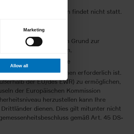
n aufgeführten Zwecken findet nicht statt.
n,
Marketing
sen zulässig ist und kein Grund zur
ergabe Ihrer Daten haben,
rpflichtung besteht, sowie
Allow all
agsverhältnissen mit Ihnen erforderlich ist.
außerhalb der EU/des EWR) zu ermöglichen,
auseln der Europäischen Kommission
herheitsniveau herzustellen kann Ihre
Drittländer dienen. Dies gilt mitunter nicht
Angemessenheitsbeschluss gemäß Art. 45 DS-