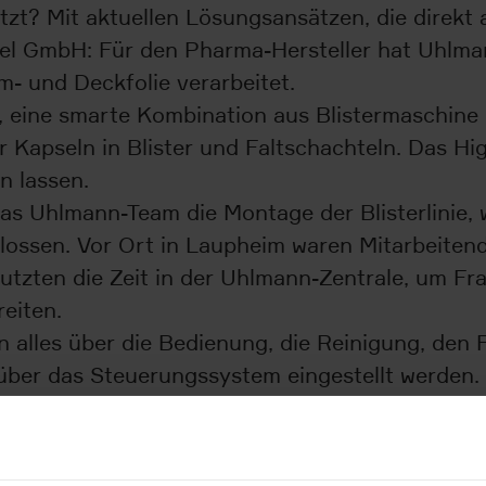
zt? Mit aktuellen Lösungsansätzen, die direkt a
el GmbH: Für den Pharma-Hersteller hat Uhlmann 
- und Deckfolie verarbeitet.
0, eine smarte Kombination aus Blistermaschine
 Kapseln in Blister und Faltschachteln. Das High
n lassen.
das Uhlmann-Team die Montage der Blisterlinie
lossen. Vor Ort in Laupheim waren Mitarbeitend
utzten die Zeit in der Uhlmann-Zentrale, um Fra
reiten.
schon alles über die Bedienung, die Reinigung, d
v über das Steuerungssystem eingestellt werden.
“, so Tobias Spörlein, Projektleiter bei Dr. Pfl
EC 400, mit der Hersteller von Pharmazeutik