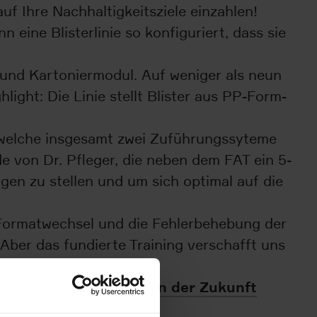
uf Ihre Nachhaltigkeitsziele einzahlen!
eine Blisterlinie so konfiguriert, dass sie
 und Kartoniermodul. Auf weniger als neun
light: Die Linie stellt Blister aus PP-Form-
, welche insgesamt zwei Zuführungssyteme
e von Dr. Pfleger, die neben dem FAT ein 5-
gen zu stellen und um sich optimal auf die
en Formatwechsel und die Fehlerbehebung der
 Aber das fundierte Training verschafft uns
eger.
a für die Anforderungen der Zukunft