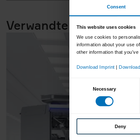
Consent
Verwandte Themen un
This website uses cookies
We use cookies to personalis
information about your use of
other information that you’ve
Download Imprint
|
Download
Consent
Necessary
Selection
Deny