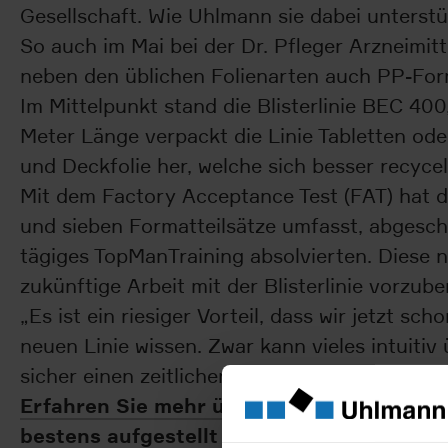
Gesellschaft. Wie Uhlmann sie dabei unterstüt
So auch im Mai bei der Dr. Pfleger Arzneimitt
neben den üblichen Folienarten auch PP-Form
Im Mittelpunkt stand die Blisterlinie BEC 40
Meter Länge verpackt die Linie Tabletten oder
und Deckfolie her, welche sich besser recycel
Mit dem Factory Acceptance Test (FAT) hat 
und sieben Formatteilsätze umfasst, abgesch
tägiges TopManTraining absolvierten. Diese n
zukünftige Arbeit mit der Blisterlinie vorzube
„Es ist ein riesiger Vorteil, dass wir jetzt 
neuen Linie wissen. Zwar kann vieles intuiti
sicher einen zeitlichen Vorsprung beim Ramp-up
Erfahren Sie mehr über die Blisterlinie B
bestens aufgestellt sind
.