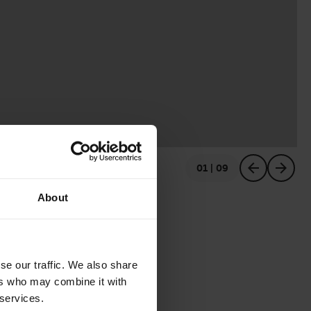
01 | 09
vorheriges
nächstes
About
se our traffic. We also share
ers who may combine it with
 services.