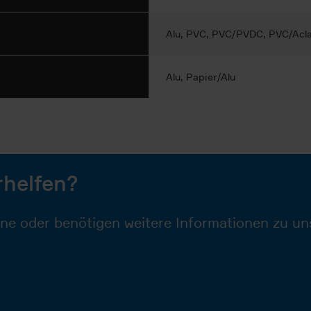
Alu, PVC, PVC/PVDC, PVC/Acla
Alu, Papier/Alu
rhelfen?
ine oder benötigen weitere Informationen zu un