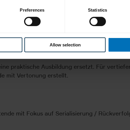
Preferences
Statistics
Allow selection
n (Touch/SmartControl)
eine praktische Ausbildung ersetzt. Für vertief
e mit Vertonung erstellt.
ende mit Fokus auf Serialisierung / Rückverfolgb