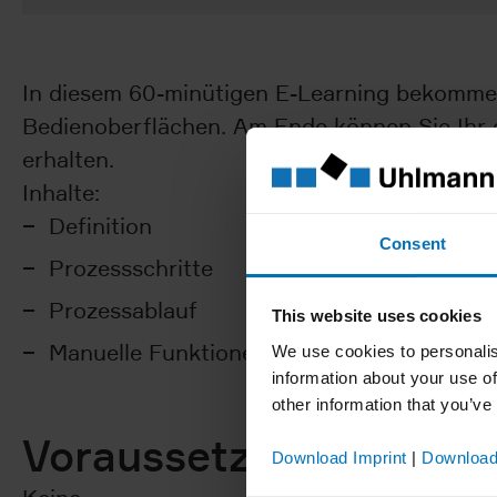
In diesem 60-minütigen E-Learning bekommen 
Bedienoberflächen. Am Ende können Sie Ihr g
erhalten.
Inhalte:
Definition
Consent
Prozessschritte
Prozessablauf
This website uses cookies
Manuelle Funktionen am Touch- und Smar
We use cookies to personalis
information about your use of
other information that you’ve
Voraussetzungen
Download Imprint
|
Download