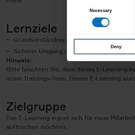
Keine
Consent
Necessary
Selection
Lernziele
Grundverständnis für Track & Trace
Deny
Sicherer Umgang mit manuellen Funktione
Hinweis:
Bitte beachten Sie, dass dieses E-Learning k
unser Trainings-Team. Dieses E-Learning wurd
Zielgruppe
Das E-Learning eignet sich für neue Mitarbeit
auffrischen möchten.