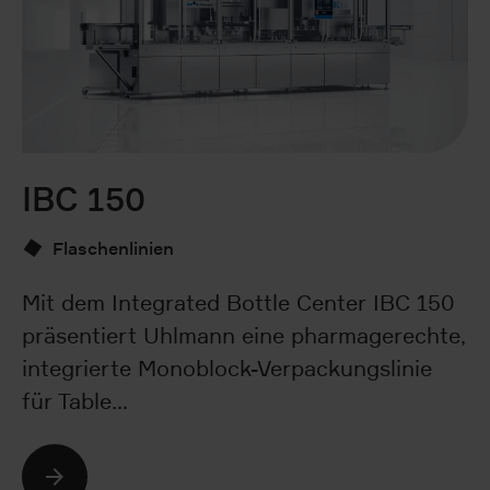
IBC 150
S
Flaschenlinien
Mit dem Integrated Bottle Center IBC 150
De
präsentiert Uhlmann eine pharmagerechte,
GM
integrierte Monoblock-Verpackungslinie
ko
für Table…
ei