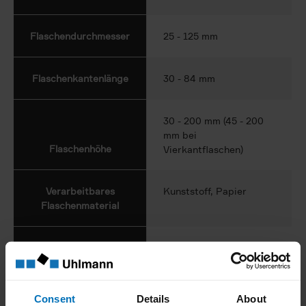
Flaschendurchmesser
25 - 125 mm
Flaschenkantenlänge
30 - 84 mm
30 - 200 mm (45 - 200
mm bei
Flaschenhöhe
Vierkantflaschen)
Verarbeitbares
Kunststoff, Papier
Flaschenmaterial
Verarbeitbare
Rund, eckig, oval
Flaschenformen
Consent
Details
About