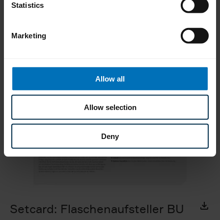
Statistics
Materialien zum
Download
Marketing
Allow all
Allow selection
Deny
Setcard: Flaschenaufsteller BU