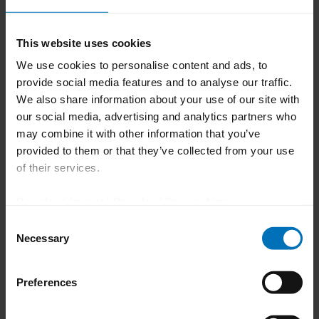
This website uses cookies
We use cookies to personalise content and ads, to
Wie können wir Ihnen
provide social media features and to analyse our traffic.
We also share information about your use of our site with
weiterhelfen?
our social media, advertising and analytics partners who
may combine it with other information that you’ve
Sie haben Fragen oder benötigen
provided to them or that they’ve collected from your use
of their services.
weitere Informationen zu unserem
Produkt- und Service-Portfolio?
Download Imprint
|
Download Privacy Notice
Consent
Necessary
Selection
Zum Kontaktformular
Preferences