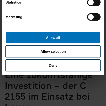
Statistics
konnten.
‟
Marketing
Allow all
Allow selection
Axel Friese
Sales Manager bei Uhlmann Schweiz
Deny
Eine zukunftsfähige
Investition – der C
2155 im Einsatz bei