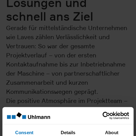
Lösungen und
schnell ans Ziel
Gerade für mittelständische Unternehmen
wie Laves zählen Verlässlichkeit und
Vertrauen: So war der gesamte
Projektverlauf – von der ersten
Kontaktaufnahme bis zur Inbetriebnahme
der Maschine – von partnerschaftlicher
Zusammenarbeit und kurzen
Kommunikationswegen geprägt.
Die positive Atmosphäre im Projektteam –
bei Referenzbesuchen, beim Factory
Acceptance Test (FAT) in Laupheim oder
bei der Montage in Schötz – war immer
Consent
Details
About