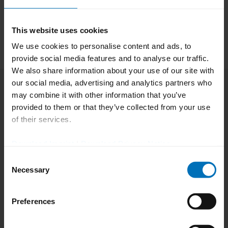
spürbar und garantierte den reibungslosen
und effizienten Projektfortschritt und das
This website uses cookies
hervorragende Projektergebnis.
We use cookies to personalise content and ads, to
provide social media features and to analyse our traffic.
We also share information about your use of our site with
„
Mich persönlich hat der offene,
our social media, advertising and analytics partners who
faire und partnerschaftliche
may combine it with other information that you’ve
provided to them or that they’ve collected from your use
Umgang miteinander begeistert;
of their services.
Wir waren im Dialog auf
Download Imprint
|
Download Privacy Notice
Augenhöhe und haben von
Consent
Necessary
Selection
Anfang an einem Strang
gezogen – weshalb wir auch in
Preferences
kurzer Zeit ans Ziel gelangen