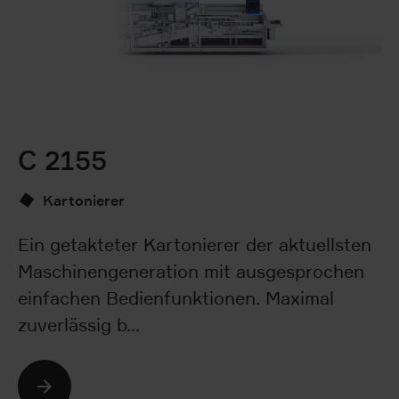
C 2155
I
Kartonierer
Ein getakteter Kartonierer der aktuellsten
Mi
Maschinengeneration mit ausgesprochen
p
einfachen Bedienfunktionen. Maximal
in
zuverlässig b…
fü