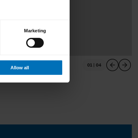
Marketing
01 | 04
vorheriges
nächstes
Allow all